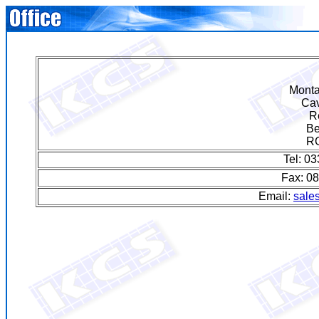
Monta
Ca
R
Be
R
Tel: 0
Fax: 0
Email:
sale